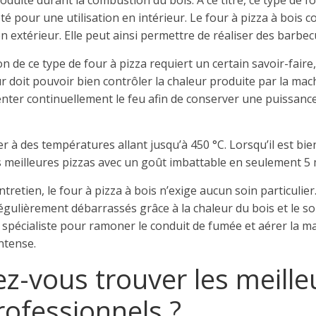
duite durant la combustion du bois. À ce titre, ce type de fo
 pour une utilisation en intérieur. Le four à pizza à bois 
n extérieur. Elle peut ainsi permettre de réaliser des barbec
ation de ce type de four à pizza requiert un certain savoir-fair
eur doit pouvoir bien contrôler la chaleur produite par la mac
menter continuellement le feu afin de conserver une puissanc
 à des températures allant jusqu’à 450 °C. Lorsqu’il est bien 
es meilleures pizzas avec un goût imbattable en seulement 5
ntretien, le four à pizza à bois n’exige aucun soin particulier
égulièrement débarrassés grâce à la chaleur du bois et le sou
un spécialiste pour ramoner le conduit de fumée et aérer la 
intense.
z-vous trouver les meille
rofessionnels ?