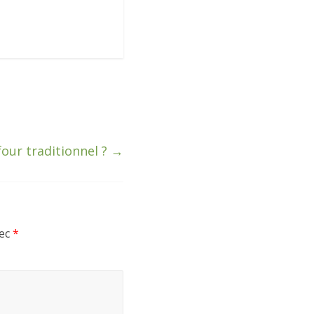
our traditionnel ?
→
vec
*