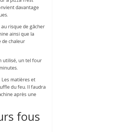
ur à pizza n’est
convient davantage
ues.
e, au risque de gâcher
hine ainsi que la
e de chaleur
utilisé, un tel four
 minutes.
. Les matières et
ffle du feu. Il faudra
machine après une
urs fous