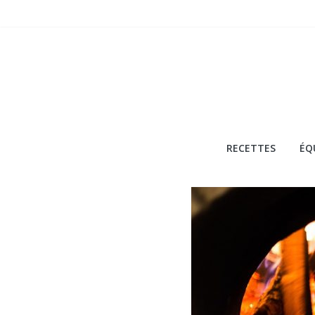
Passer
au
contenu
Akirestaurant
RECETTES
ÉQ