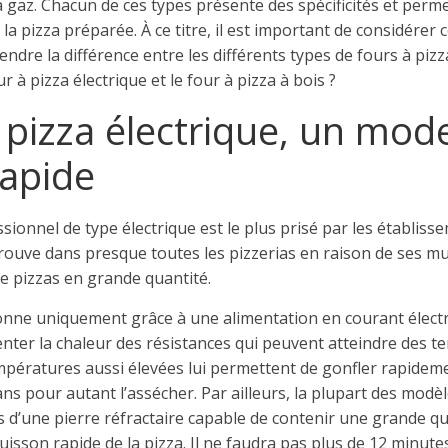
 à gaz. Chacun de ces types présente des spécificités et perm
la pizza préparée. À ce titre, il est important de considérer 
dre la différence entre les différents types de fours à pizza
r à pizza électrique et le four à pizza à bois ?
 pizza électrique, un mod
rapide
ssionnel de type électrique est le plus prisé par les établiss
etrouve dans presque toutes les pizzerias en raison de ses m
de pizzas en grande quantité.
nne uniquement grâce à une alimentation en courant électri
gmenter la chaleur des résistances qui peuvent atteindre des 
mpératures aussi élevées lui permettent de gonfler rapidemen
s pour autant l’assécher. Par ailleurs, la plupart des modèl
s d’une pierre réfractaire capable de contenir une grande qu
cuisson rapide de la pizza. Il ne faudra pas plus de 12 minut