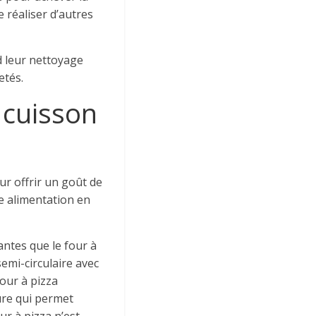
 réaliser d’autres
d leur nettoyage
letés.
 cuisson
ur offrir un goût de
e alimentation en
antes que le four à
emi-circulaire avec
four à pizza
ture qui permet